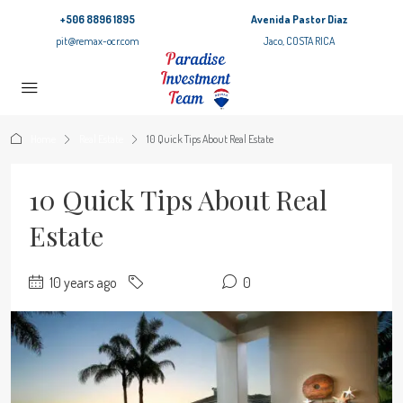
+506 8896 1895
Avenida Pastor Diaz
pit@remax-ocr.com
Jaco, COSTA RICA
Home
Real Estate
10 Quick Tips About Real Estate
10 Quick Tips About Real
Estate
10 years ago
Real Estate
0