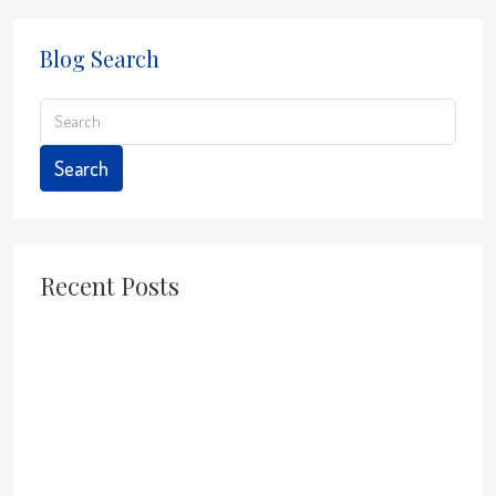
Blog Search
Search
Recent Posts
Cheap Flights to Costa Rica in 2026: Your Perfect Chance to
Escape Winter with the Paradise Investment Team
Costa Rica: A Top Global Destination in 2026 for Travel,
Retirement, and Lifestyle
Releasing Baby Turtles in Jaco Beach: A Memorable
Experience in Costa Rica