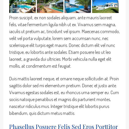
Proin suscipit, ex non sodales aliquam, ante mauris laoreet
felis, vitae fermentum ligula nibh ut ex. Vivamus sem magna,
iaculis ut pretium ac, tincidunt vel ipsum. Maecenas commodo,
velit vel porta vulputate, lorem sem accumsan nunc, nec
scelerisque elit turpis eget mauris. Donec dictum elit vel nunc
tristique, eu lobortis ante sodales. Etiam posuere leo ut leo
laoreet, a gravida dui ultricies. Morbi vehicula nulla eget elit
mollis, at condimentum est feugiat.
Duis mattis laoreet neque, et ornare neque sollicitudin at. Proin
sagittis dolor sed mi elementum pretium. Donec et justo ante.
Vivamus egestas sodales est, eu rhoncus urna semper eu. Cum
sociis natoque penatibus et magnis dis parturient montes,
nascetur ridiculus mus. Integer tristique elit lobortis purus
bibendum, quis dictum metus mattis.
Phasellus Posuere Felis Sed Eros Porttitor