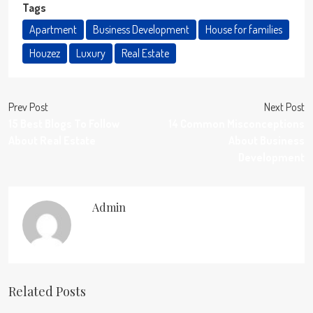
Tags
Apartment
Business Development
House for families
Houzez
Luxury
Real Estate
Prev Post
Next Post
15 Best Blogs To Follow
14 Common Misconceptions
About Real Estate
About Business
Development
Admin
Related Posts