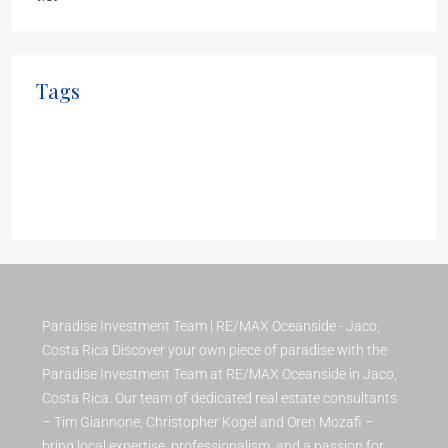
Tags
Apartment
Business Development
House for families
Houzez
investment
Real Estate
Luxury
Paradise Investment Team | RE/MAX Oceanside - Jaco,
Costa Rica Discover your own piece of paradise with the
Paradise Investment Team at RE/MAX Oceanside in Jaco,
Costa Rica. Our team of dedicated real estate consultants
– Tim Giannone, Christopher Kogel and Oren Mozafi –
bring local expertise, professionalism, and a passion for