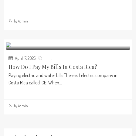
Continue reading
by Admin
April 17, 2025
Blog
,
Real Estate
How Do I Pay My Bills In Costa Rica?
Paying electric and water bills There is 1 electric company in
Costa Rica called ICE. When...
Continue reading
by Admin