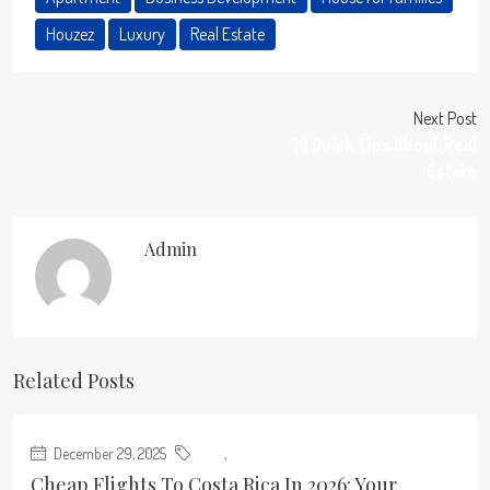
Houzez
Luxury
Real Estate
Next Post
10 Quick Tips About Real
Estate
Admin
Related Posts
December 29, 2025
Blog
,
Real Estate
Cheap Flights To Costa Rica In 2026: Your