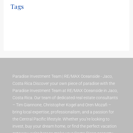
Tags
Apartment
Business Development
House for families
Houzez
investment
Real Estate
Luxury
Paradise Investment Team | RE/MAX Oceanside - Jaco,
Costa Rica Discover your own piece of paradise with the
Paradise Investment Team at RE/MAX Oceanside in Jaco,
Costa Rica. Our team of dedicated real estate consultants
– Tim Giannone, Christopher Kogel and Oren Mozafi –
bring local expertise, professionalism, and a passion for
the Central Pacific lifestyle. Whether you’re looking to
invest, buy your dream home, or find the perfect vacation