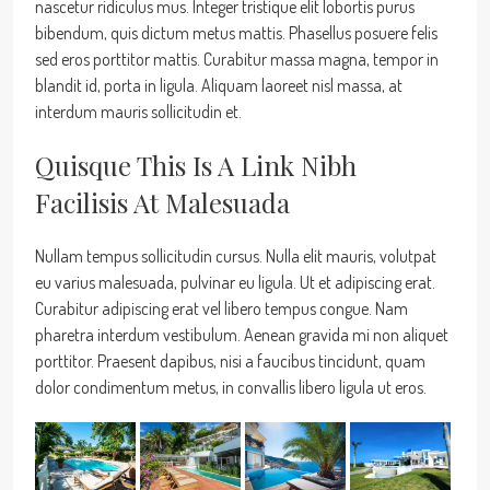
nascetur ridiculus mus. Integer tristique elit lobortis purus
bibendum, quis dictum metus mattis. Phasellus posuere felis
sed eros porttitor mattis. Curabitur massa magna, tempor in
blandit id, porta in ligula. Aliquam laoreet nisl massa, at
interdum mauris sollicitudin et.
Quisque This Is A Link Nibh
Facilisis At Malesuada
Nullam tempus sollicitudin cursus. Nulla elit mauris, volutpat
eu varius malesuada, pulvinar eu ligula. Ut et adipiscing erat.
Curabitur adipiscing erat vel libero tempus congue. Nam
pharetra interdum vestibulum. Aenean gravida mi non aliquet
porttitor. Praesent dapibus, nisi a faucibus tincidunt, quam
dolor condimentum metus, in convallis libero ligula ut eros.