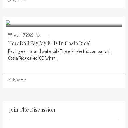
by Admin
April 17, 2025
Blog
,
Real Estate
How Do I Pay My Bills In Costa Rica?
Paying electric and water bills There is 1 electric company in
Costa Rica called ICE. When...
Continue reading
by Admin
Join The Discussion