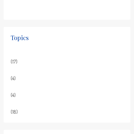
Oceanfront Luxury Home in Jaco Beach with Solar Power
and Designer Finishes
Topics
Blog
(17)
Business
(4)
Construction
(4)
Real Estate
(18)