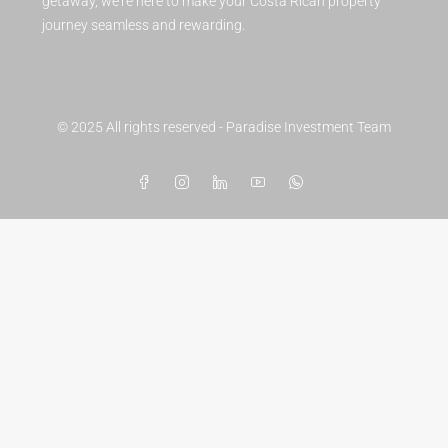
getaway, we’re here to make your Costa Rican property
journey seamless and rewarding.
© 2025 All rights reserved - Paradise Investment Team