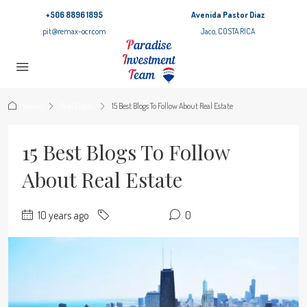
+506 8896 1895
Avenida Pastor Diaz
pit@remax-ocr.com
Jaco, COSTA RICA
Home
Real Estate
15 Best Blogs To Follow About Real Estate
15 Best Blogs To Follow
About Real Estate
10 years ago
Real Estate
0