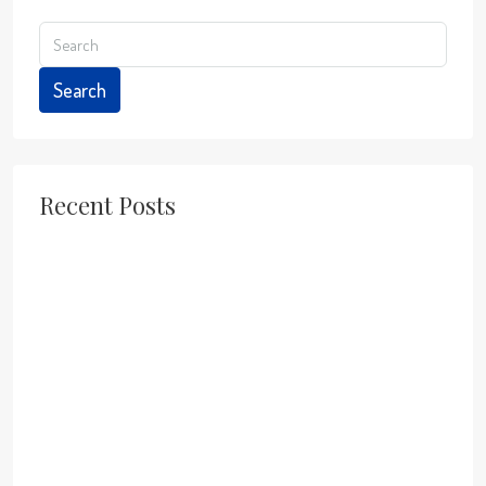
Search
Recent Posts
Cheap Flights to Costa Rica in 2026: Your Perfect Chance to
Escape Winter with the Paradise Investment Team
Costa Rica: A Top Global Destination in 2026 for Travel,
Retirement, and Lifestyle
Releasing Baby Turtles in Jaco Beach: A Memorable
Experience in Costa Rica
Tamales for Christmas in Costa Rica: A Delicious Holiday
Tradition